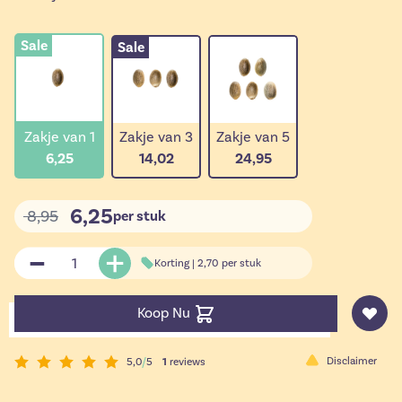
Sale
Sale
Zakje van 1
Zakje van 3
Zakje van 5
6,25
14,02
24,95
6,25
8,95
per stuk
Korting |
2,70
per stuk
Aantal
Koop Nu
Disclaimer
5,0
/
5
1
reviews