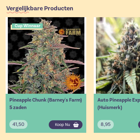
Vergelijkbare Producten
Cup Winnaar
Pineapple Chunk (Barney's Farm)
Auto Pineapple Ex
5 zaden
(Huismerk)
41,50
8,95
Koop Nu