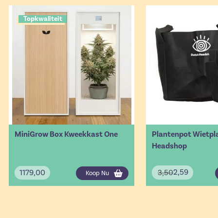
Topkwaliteit
MiniGrow Box Kweekkast One
Plantenpot Wietpla
Headshop
2,59
1179,00
3,50
Koop Nu