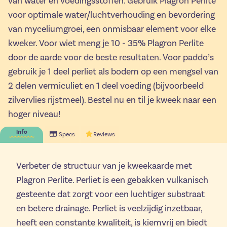
van water en voedingsstoffen. Gebruik Plagron Perlite
voor optimale water/luchtverhouding en bevordering
van myceliumgroei, een onmisbaar element voor elke
kweker. Voor wiet meng je 10 - 35% Plagron Perlite
door de aarde voor de beste resultaten. Voor paddo’s
gebruik je 1 deel perliet als bodem op een mengsel van
2 delen vermiculiet en 1 deel voeding (bijvoorbeeld
zilvervlies rijstmeel). Bestel nu en til je kweek naar een
hoger niveau!
Info
Specs
Reviews
Verbeter de structuur van je kweekaarde met
Plagron Perlite. Perliet is een gebakken vulkanisch
gesteente dat zorgt voor een luchtiger substraat
en betere drainage. Perliet is veelzijdig inzetbaar,
heeft een constante kwaliteit, is kiemvrij en biedt