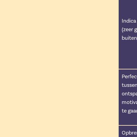
Indica
(zeer 
buiten
Perfec
tussen
ontsp
motiv
te gaa
Opbren