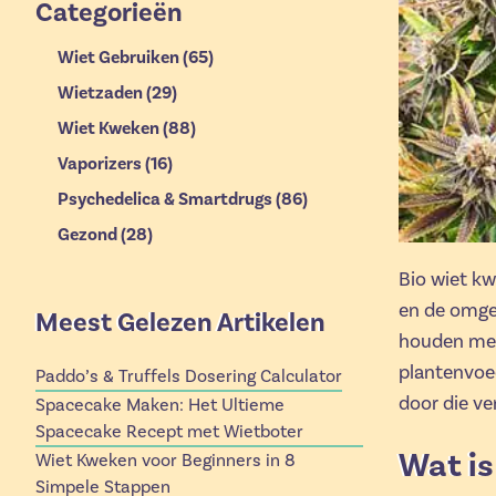
Categorieën
Wiet Gebruiken
(65)
Wietzaden
(29)
Wiet Kweken
(88)
Vaporizers
(16)
Psychedelica & Smartdrugs
(86)
Gezond
(28)
Bio wiet kw
en de omgev
Meest Gelezen Artikelen
houden met 
plantenvoed
Paddo’s & Truffels Dosering Calculator
door die ver
Spacecake Maken: Het Ultieme
Spacecake Recept met Wietboter
Wat is
Wiet Kweken voor Beginners in 8
Simpele Stappen