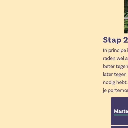
Stap 2
In principe
raden wel a
beter tegen
later tege
nodig hebt.
je portemon
Maste