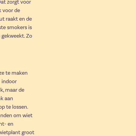
Dat zorgt voor
k voor de
put raakt en de
ste smokers is
s gekweekt. Zo
uze te maken
 indoor
jk, maar de
nk aan
op te lossen.
 vinden om wiet
ht- en
wietplant groot