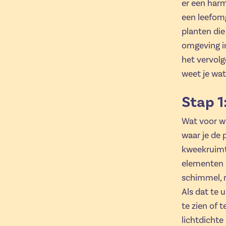
er een harm
een leefomg
planten die 
omgeving in
het vervolg
weet je wat 
Stap 1
Wat voor wi
waar je de p
kweekruimte
elementen 
schimmel, r
Als dat te 
te zien of t
lichtdichte