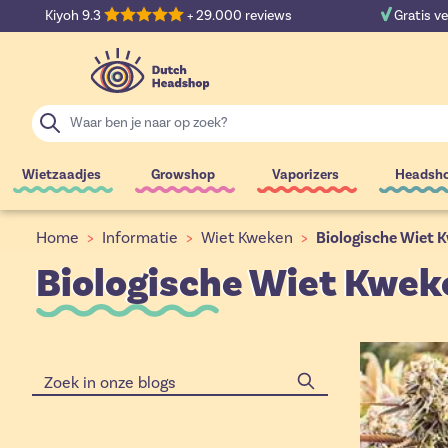
Ga naar de inhoud
Kiyoh 9.3
+ 29.000 reviews
Gratis v
Zoek
Wietzaadjes
Growshop
Vaporizers
Headsh
Home
>
Informatie
>
Wiet Kweken
>
Biologische Wiet 
Biologische Wiet Kweke