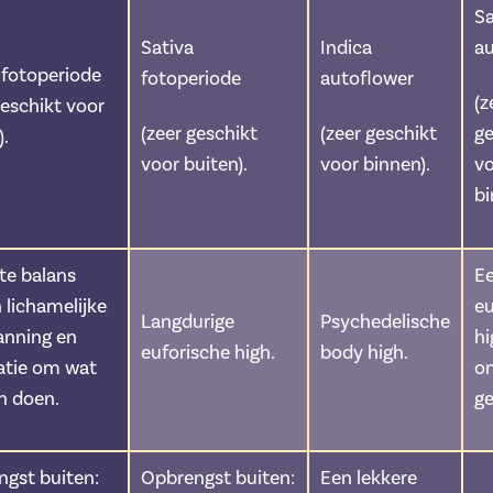
Sa
Sativa
Indica
au
 fotoperiode
fotoperiode
autoflower
(z
geschikt voor
(zeer geschikt
(zeer geschikt
ge
).
voor buiten).
voor binnen).
v
bi
te balans
E
 lichamelijke
eu
Langdurige
Psychedelische
anning en
hi
euforische high.
body high.
atie om wat
o
n doen.
ge
gst buiten:
Opbrengst buiten:
Een lekkere