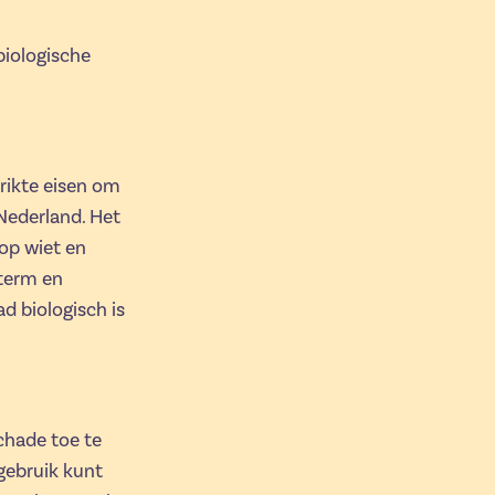
biologische
rikte eisen om
 Nederland. Het
 op wiet en
 term en
d biologisch is
schade toe te
 gebruik kunt