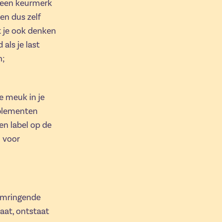
 een keurmerk
en dus zelf
t je ook denken
als je last
n;
e meuk in je
pplementen
en label op de
 voor
 omringende
aat, ontstaat