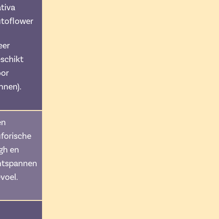
tiva
toflower
eer
schikt
oor
nnen).
en
forische
gh en
ntspannen
voel.