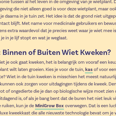
onie tussen al het leven in de omgeving van je wietplant. 
eving die niet alleen goed is voor deze wietplant, maar oo
je daarna in je tuin zet. Het idee is dat de grond niet uitge
tact blijft. Met name voor medicinale gebruikers en bewu
ens extra waardevol dat je precies weet waar je wiet mee i
je in je lijf stopt en wat je weglaat.
: Binnen of Buiten Wiet Kweken?
et je ook gaat kweken, het is belangrijk om vooraf een ke
lant wilt laten groeien. Kies je voor de tuin,
kas
of voor een
? Wiet in de tuin kweken is misschien het meest natuurli
kunnen ook zorgen voor uitdagingen tijdens de kweek. De
ot of ongedierte die je dan op biologische wijze moet zien 
uitdagend is, of als je bang bent dat de buren het niet leuk
e ruiken, kun je de
MiniGrow Box
overwegen. Dat is een luc
 luxe kweekkast die alle nieuwste technologie bevat om je 