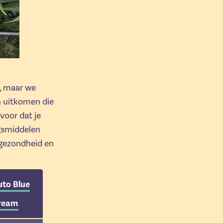
n, maar we
n uitkomen die
voor dat je
gsmiddelen
e gezondheid en
uto Blue
ream