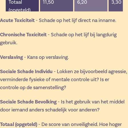
Bevolking
Totaal
11,50
6,20
3,30
(opgeteld)
Acute Toxiciteit
- Schade op het lijf direct na inname.
Chronische Toxiciteit
- Schade op het lijf bij langdurig
gebruik.
Verslaving
- Kans op verslaving.
Sociale Schade Individu
- Lokken ze bijvoorbeeld agressie,
verminderde fysieke of mentale controle uit? Is er
controle op de samenstelling?
Sociale Schade Bevolking
- Is het gebruik van het middel
door iemand anders schadelijk voor anderen?
Totaal (opgeteld)
- De score van onveiligheid. Hoe hoger