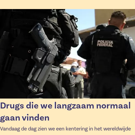
Drugs die we langzaam normaal
gaan vinden
Vandaag de dag zien we een kentering in het wereldwijde