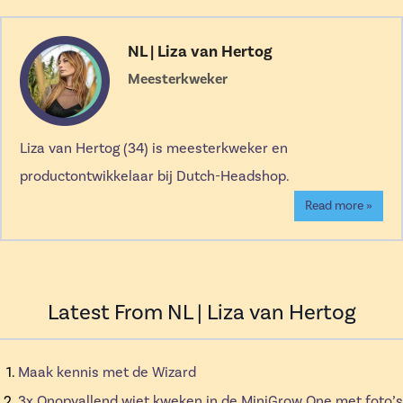
NL | Liza van Hertog
Meesterkweker
Liza van Hertog (34) is meesterkweker en
productontwikkelaar bij Dutch-Headshop.
Read more »
Latest From NL | Liza van Hertog
Maak kennis met de Wizard
3x Onopvallend wiet kweken in de MiniGrow One met foto’s