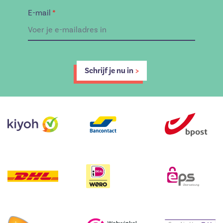
E-mail
*
Schrijf je nu in
>