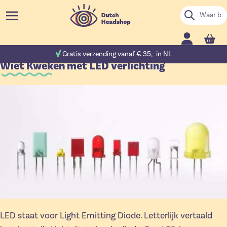
Ga naar de inhoud
Zoek
Cart
 reviews
Gratis verzending vanaf € 35,- in NL
Wiet Kweken met LED verlichting
LED staat voor Light Emitting Diode. Letterlijk vertaald