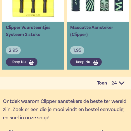
Clipper Vuursteentjes
Mascotte Aansteker
Systeem 3 stuks
(Clipper)
2,95
1,95
Koop Nu
Koop Nu
Toon
per pagi
Ontdek waarom Clipper aanstekers de beste ter wereld
zijn. Zoek er een die je mooi vindt en bestel eenvoudig
en snel in onze shop!