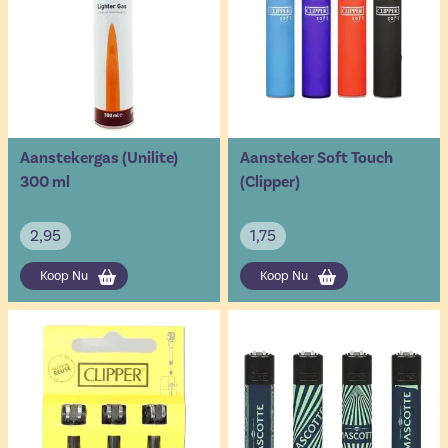
Aanstekergas (Unilite)
Aansteker Soft Touch
300 ml
(Clipper)
2,95
1,75
Koop Nu
Koop Nu