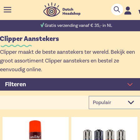
Ga naar de inhoud
Zoek
C
00 reviews
Gratis verzending vanaf € 35,- in NL
Clipper Aanstekers
Clipper maakt de beste aanstekers ter wereld. Bekijk een
groot assortiment Clipper aanstekers en bestel ze
eenvoudig online.
Filteren