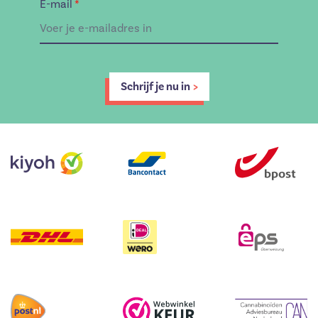
E-mail
*
Schrijf je nu in
>