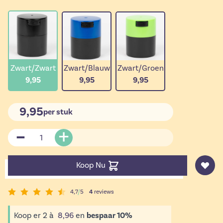
Zwart/Zwart
Zwart/Blauw
Zwart/Groen
9,95
9,95
9,95
9,95
per stuk
Aantal
Koop Nu
4,7
/
5
4
reviews
Koop er
2
à
8,96
en
bespaar
10
%